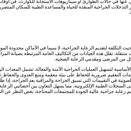
 غنى عنها في حالات الطوارئ أو سيناريوهات الاستجابة للكوارث. في أوقا
التدخلات الجراحية المنقذة للحياة والمساعدة الطبية للسكان المتضرر
.
 هينو 300 للجراحة حلولاً فعالة من حيث التكلفة لتقديم الرعاية الجراحية، لا سيما في الأماكن
 متنقلة، تقلل هذه العيادات من التكاليف العامة المرتبطة بصيانة المرا
كل من المرضى ومقدمي الرعاية الصحية.
ن المعدات الطبية الأساسية لتسهيل العمليات الجراحية الآمنة والفعالة. تشمل المعد
معدات التعقيم ضرورية للحفاظ على بيئة معقمة ومنع العدوى والحفاظ ع
تية في التقييمات التي تسبق الجراحة والمراقبة بعد الجراحة، إذا طُ
إلى السجلات الطبية الإلكترونية، مما يسهل التعاون بين أخصائيي الرع
يم رعاية جراحية عالية الجودة للمجتمعات المحتاجة، بغض النظر عن الم