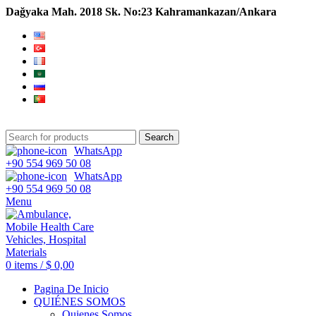
Dağyaka Mah. 2018 Sk. No:23 Kahramankazan/Ankara
Search
WhatsApp
+90 554 969 50 08
WhatsApp
+90 554 969 50 08
Menu
0
items
/
$
0,00
Pagina De Inicio
QUIÉNES SOMOS
Quienes Somos