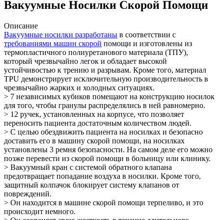
Вакуумные Носилки Скорой Помощи
Описание
Вакуумные носилки разработаны
в соответствии с
требованиями машин скорой
помощи и изготовлены из
термопластичного полиуретанового материала (ТПУ),
который чрезвычайно легок и обладает высокой
устойчивостью к трению и разрывам. Кроме того, материал
TPU демонстрирует исключительную производительность в
чрезвычайно жарких и холодных ситуациях.
> 7 независимых кубиков помещают на конструкцию носилок
для того, чтобы гранулы распределялись в ней равномерно.
> 12 ручек, установленных на корпусе, что позволяет
переносить пациента достаточным количеством людей.
> С целью обездвижить пациента на носилках и безопасно
доставить его в машину скорой помощи, на носилках
установлены 3 ремня безопасности. На самом деле его можно
позже перевести из скорой помощи в больницу или клинику.
> Вакуумный кран с системой обратного клапана
предотвращает попадание воздуха в носилки. Кроме того,
защитный колпачок блокирует систему клапанов от
повреждений.
> Он находится в машине скорой помощи терпеливо, и это
происходит немного.